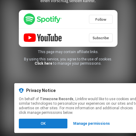
einen Vorschlag senden kannst.
Follow
Subscribe
This page may contain affiliate links.
By using this service, you agree to the use of cookies.
Click here
to manage your permissions.
Privacy Notice
On behalf of
Timezone Records
, Linkfire would like to use cookies and
similar technologies to personalize your experiences on our sites and t
advertise on other sites. For more information and additional choices
click manage permissions below.
OK
Manage permissions